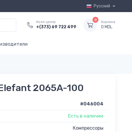
Русский
0
Колл-центр
Корзина
+(373) 69 722 499
0 MDL
изводители
Elefant 2065A-100
#046004
Есть в наличии
Компрессоры