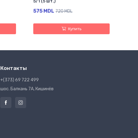
5/1 (5 шт.)
575 MDL
720 MDL
Купить
Контакты
+(373) 69 722 499
шос. Балкань 7A, Кишинёв