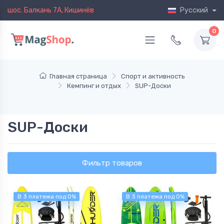
шос. Балкань 7A, Кишинёв
Русский
0
Главная страница
Спорт и активность
Кемпинг и отдых
SUP-Доски
SUP-Доски
Фильтр товаров
В 3 платежа под 0%
В 3 платежа под 0%