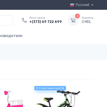
Русский
0
Колл-центр
Корзина
+(373) 69 722 499
0 MDL
изводители
В 3 платежа под 0%