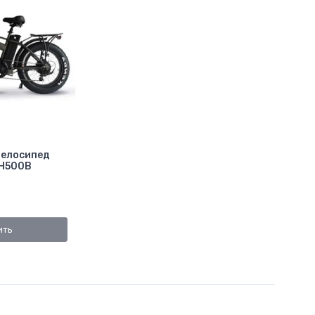
велосипед
GH500B
ить