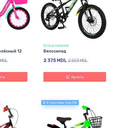
Есть в наличии
олёсный 12
Велосипед
2 375 MDL
 MDL
2 503 MDL
ить
Купить
В 3 платежа под 0%