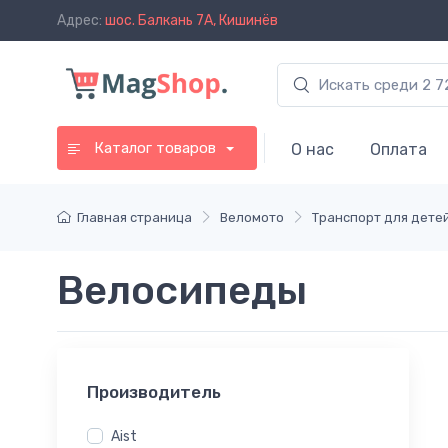
Адрес:
шос. Балкань 7A, Кишинёв
Каталог товаров
О нас
Оплата
Главная страница
Веломото
Транспорт для дете
Велосипеды
Производитель
Aist