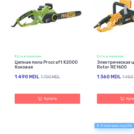
Есть в наличии
Есть в наличии
Цепная пила Procraft K2000
Электрическая ц
боковая
Rotor RE1600
1 490 MDL
1 360 MDL
1 700 MDL
1 450
Купить
Куп
В 3 платежа под 0%