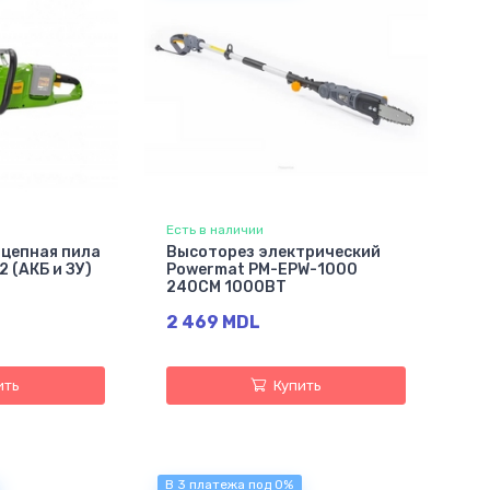
Есть в наличии
 цепная пила
Высоторез электрический
 (АКБ и ЗУ)
Powermat PM-EPW-1000
240СМ 1000ВТ
2 469 MDL
ить
Купить
В 3 платежа под 0%