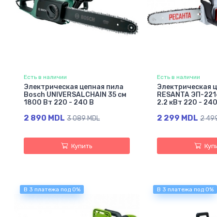
Есть в наличии
Есть в наличии
Электрическая цепная пила
Электрическая ц
Bosch UNIVERSALCHAIN 35 см
RESANTA ЭП-221
1800 Вт 220 - 240 В
2.2 кВт 220 - 240
2 890 MDL
2 299 MDL
3 089 MDL
2 49
Купить
Куп
В 3 платежа под 0%
В 3 платежа под 0%