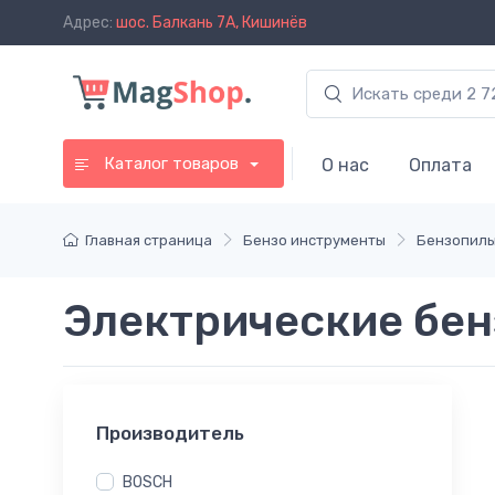
Адрес:
шос. Балкань 7A, Кишинёв
Каталог товаров
О нас
Оплата
Главная страница
Бензо инструменты
Бензопилы
Электрические бе
Производитель
BOSCH