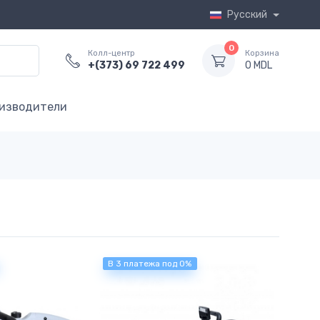
Русский
0
Колл-центр
Корзина
+(373) 69 722 499
0 MDL
изводители
В 3 платежа под 0%