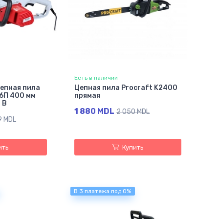
Есть в наличии
епная пила
Цепная пила Procraft K2400
6П 400 мм
прямая
 В
1 880 MDL
2 050 MDL
9 MDL
ить
Купить
В 3 платежа под 0%