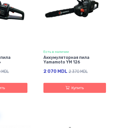
Есть в наличии
 пила
Аккумуляторная пила
6
Yamamoto YM 126
2 070 MDL
0 MDL
2 370 MDL
ить
Купить