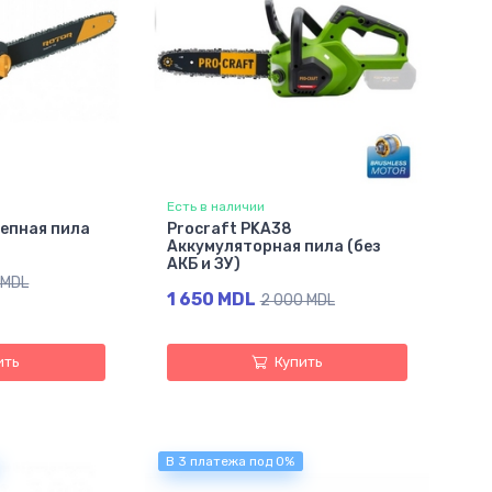
Есть в наличии
епная пила
Procraft PKA38
Aккумуляторная пила (без
АКБ и ЗУ)
 MDL
1 650 MDL
2 000 MDL
ить
Купить
В 3 платежа под 0%