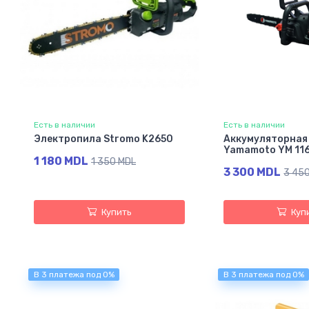
Есть в наличии
Есть в наличии
Электропила Stromo K2650
Аккумуляторная
Yamamoto YM 11
1 180 MDL
1 350 MDL
3 300 MDL
3 45
Купить
Куп
В 3 платежа под 0%
В 3 платежа под 0%