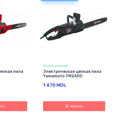
Есть в наличии
епная пила
Электрическая цепная пила
Yamamoto YM2400
1 470 MDL
ить
Купить