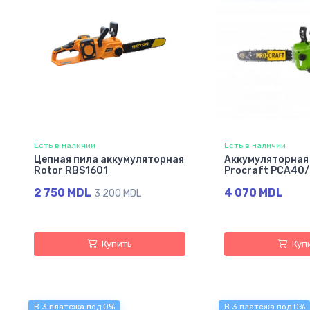
Есть в наличии
Есть в наличии
Цепная пила аккумуляторная
Аккумуляторная
Rotor RBS1601
Procraft PCA40/2
2 750 MDL
4 070 MDL
3 200 MDL
Купить
Куп
В 3 платежа под 0%
В 3 платежа под 0%