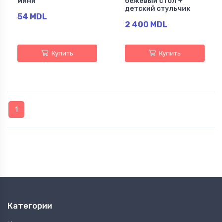
мини
бежевый стол +
детский стульчик
54 MDL
2 400 MDL
Купить
Купить
1
Категории