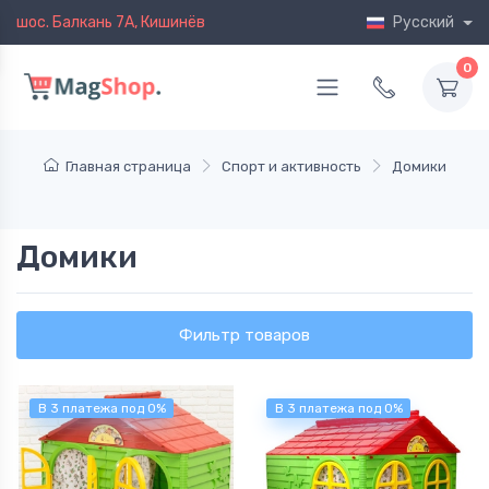
шос. Балкань 7A, Кишинёв
Русский
0
Главная страница
Спорт и активность
Домики
Домики
Фильтр товаров
В 3 платежа под 0%
В 3 платежа под 0%