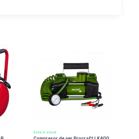
Este în stock
4B
Compresor de aer Procraft LK400