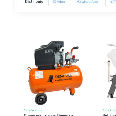
Distribuie
Viber
WhatsApp
T
Este în stock
Este în s
Compresor de aer Demetra
Set sc