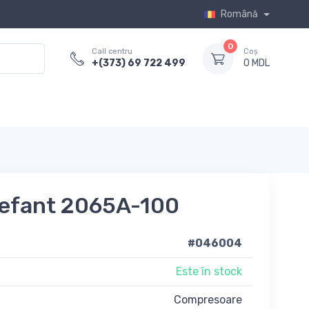
Română
0
Call centru
Coș
+(373) 69 722 499
0 MDL
efant 2065A-100
#046004
Este în stock
Compresoare