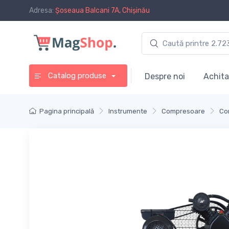
Adresa:
Șoseaua Balcani 7A, Chișinău
Catalog produse
Despre noi
Achita
Pagina principală
Instrumente
Compresoare
Co