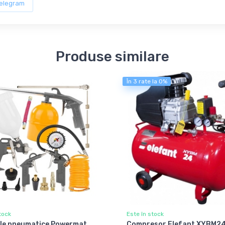
elegram
Produse similare
În 3 rate la 0%
tock
Este în stock
ule pneumatice Powermat
Compresor Elefant XYBM2