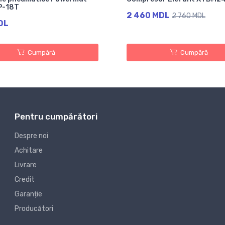
P-18T
2 460 MDL
2 760 MDL
DL
Cumpără
Cumpără
Pentru cumpărători
Despre noi
Achitare
Livrare
Credit
Garanție
Producători