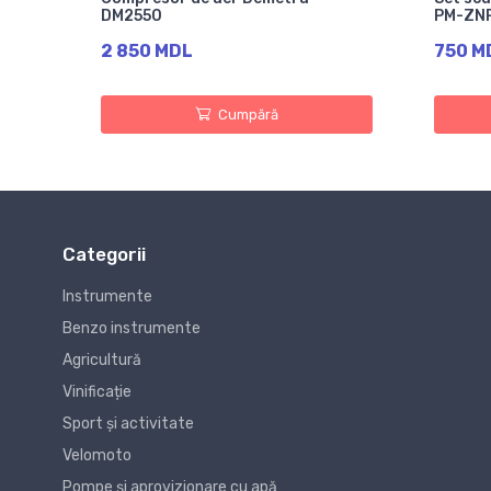
DM2550
PM-ZN
2 850 MDL
750 M
Cumpără
Categorii
Instrumente
Benzo instrumente
Agricultură
Vinificație
Sport și activitate
Velomoto
Pompe și aprovizionare cu apă