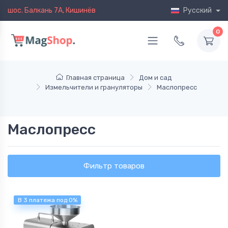
шос. Балкань 7A, Кишинёв
Русский
0
Главная страница
Дом и сад
Измельчители и грануляторы
Маслопресс
Маслопресс
Фильтр товаров
В 3 платежа под 0%