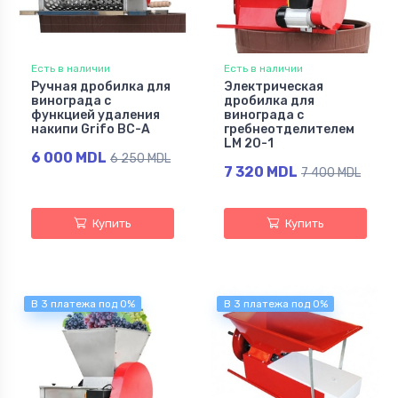
Есть в наличии
Есть в наличии
Ручная дробилка для
Электрическая
винограда с
дробилка для
функцией удаления
винограда с
накипи Grifo BC-A
гребнеотделителем
LM 20-1
6 000 MDL
6 250 MDL
7 320 MDL
7 400 MDL
Купить
Купить
В 3 платежа под 0%
В 3 платежа под 0%