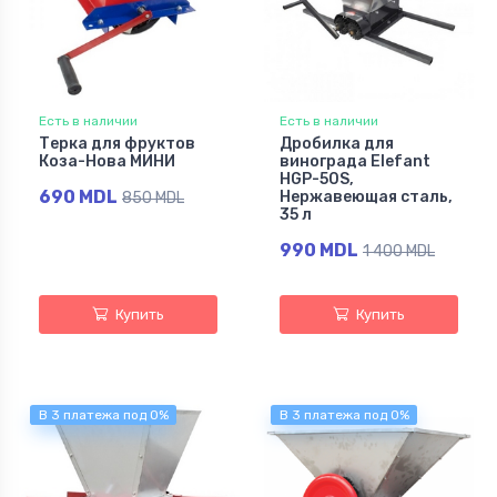
Есть в наличии
Есть в наличии
Терка для фруктов
Дробилка для
Коза-Нова МИНИ
винограда Elefant
HGP-50S,
690 MDL
Нержавеющая сталь,
850 MDL
35 л
990 MDL
1 400 MDL
Купить
Купить
В 3 платежа под 0%
В 3 платежа под 0%