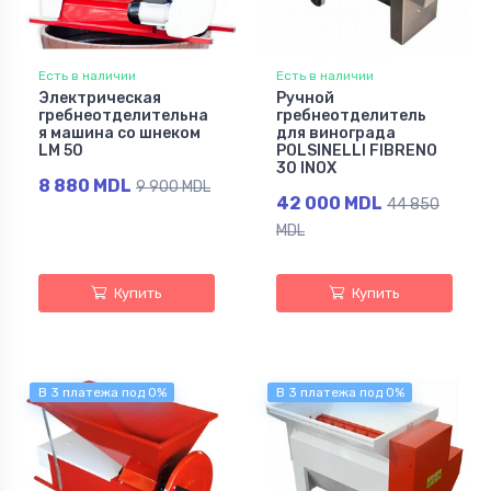
Есть в наличии
Есть в наличии
Электрическая
Ручной
гребнеотделительна
гребнеотделитель
я машина со шнеком
для винограда
LM 50
POLSINELLI FIBRENO
30 INOX
8 880 MDL
9 900 MDL
42 000 MDL
44 850
MDL
Купить
Купить
В 3 платежа под 0%
В 3 платежа под 0%