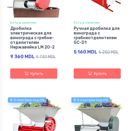
Есть в наличии
Есть в наличии
Дробилка
Ручная дробилка для
электрическая для
винограда с
винограда с гребне-
гребнеотделителем
отделителем
GC-D1
Нержавейка LM 20-2
5 160 MDL
5 250 MDL
9 360 MDL
9 730 MDL
Купить
Купить
В 3 платежа под 0%
В 3 платежа под 0%