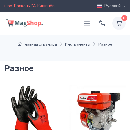
шос. Балкань 7A, Кишинёв
Русский
0
Главная страница
Инструменты
Разное
Разное