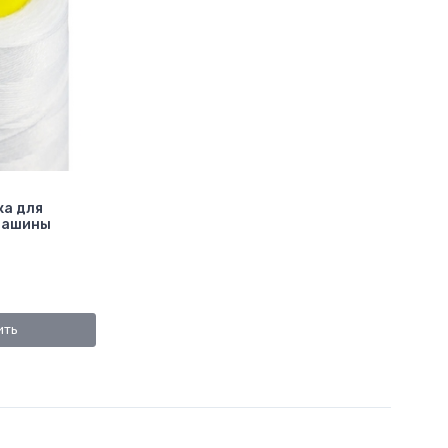
ка для
машины
ить