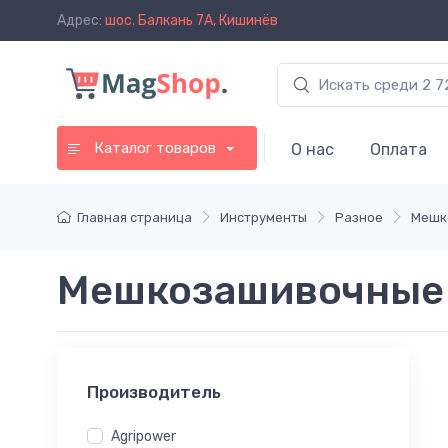
Адрес:
шос. Балкань 7A, Кишинёв
Каталог товаров
О нас
Оплата
Главная страница
Инструменты
Разное
Мешк
Мешкозашивочные
Производитель
Agripower