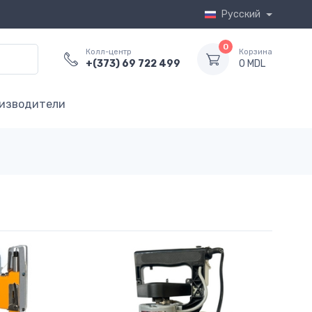
Русский
0
Колл-центр
Корзина
+(373) 69 722 499
0 MDL
изводители