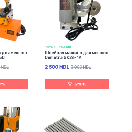
Есть в наличии
 для мешков
Швейная машина для мешков
50
Demetra GK26-1A
2 500 MDL
 MDL
3 000 MDL
ить
Купить