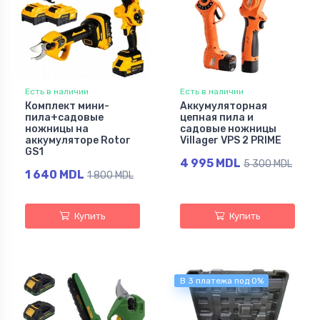
Есть в наличии
Есть в наличии
Комплект мини-
Аккумуляторная
пила+садовые
цепная пила и
ножницы на
садовые ножницы
аккумуляторе Rotor
Villager VPS 2 PRIME
GS1
4 995 MDL
5 300 MDL
1 640 MDL
1 800 MDL
Купить
Купить
В 3 платежа под 0%