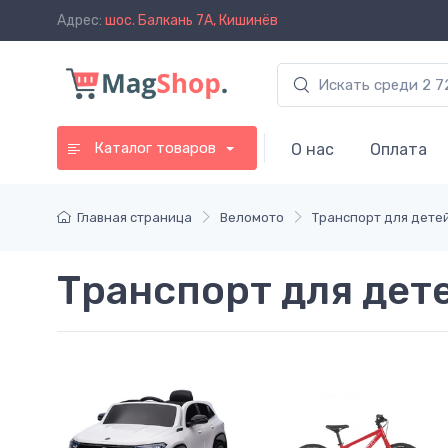
Адрес:
шос. Балкань 7A, Кишинёв
Каталог товаров
О нас
Оплата
Главная страница
Веломото
Транспорт для дете
Транспорт для дет