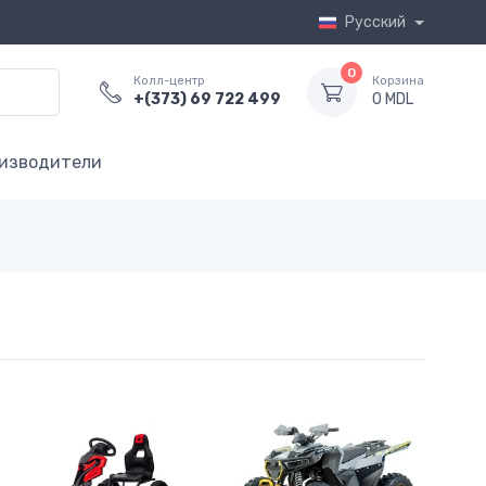
Русский
0
Колл-центр
Корзина
+(373) 69 722 499
0 MDL
изводители