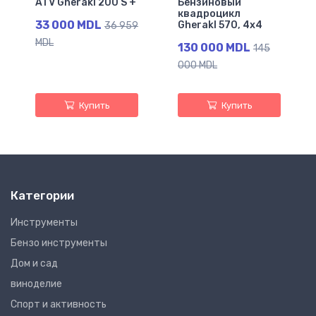
ATV Gherakl 200 S +
Бензиновый
квадроцикл
33 000 MDL
Gherakl 570, 4х4
36 959
MDL
130 000 MDL
145
000 MDL
Купить
Купить
Категории
Инструменты
Бензо инструменты
Дом и сад
виноделие
Спорт и активность