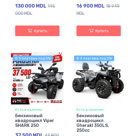
130 000 MDL
16 900 MDL
145
18 949
000 MDL
MDL
Купить
Купить
В 3 платежа под 0%
В 3 платежа под 0%
Есть в наличии
Есть в наличии
Бензиновый
Бензиновый
квадроцикл Viper
квадроцикл
SHARK 250
Gherakl 350LS,
250cc
37 500 MDL
43 800