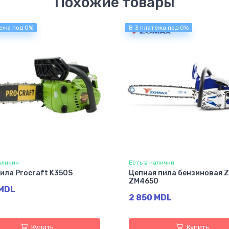
Похожие товары
ежа под 0%
В 3 платежа под 0%
аличии
Есть в наличии
ила Procraft K350S
Цепная пила бензиновая 
ZM4650
 MDL
2 850 MDL
Купить
Купить