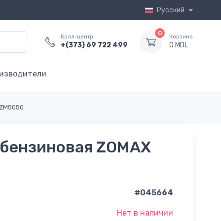
Русский
0
Колл-центр
Корзина
+(373) 69 722 499
0 MDL
изводители
 ZM5050
 бензиновая ZOMAX
#045664
Нет в наличии