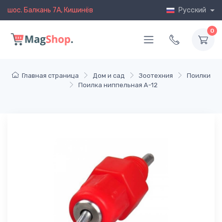
шос. Балкань 7A, Кишинёв
Русский
0
Главная страница
Дом и сад
Зоотехния
Поилки
Поилка ниппельная A-12