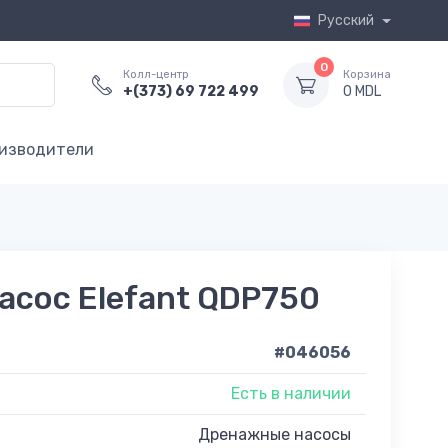
Русский
0
Колл-центр
Корзина
+(373) 69 722 499
0 MDL
изводители
асос Elefant QDP750
#046056
Есть в наличии
Дренажные насосы