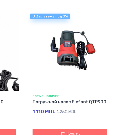
В 3 платежа под 0%
Есть в наличии
00
Погружной насос Elefant QTP900
1 110 MDL
1 250 MDL
Купить