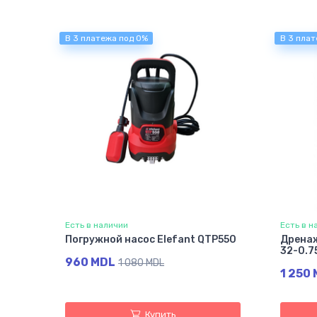
В 3 платежа под 0%
В 3 плат
Есть в наличии
Есть в н
Погружной насос Elefant QTP550
Дренаж
32-0.7
960 MDL
1 080 MDL
1 250
Купить