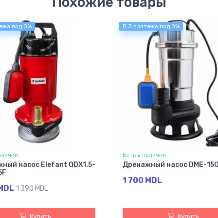
Похожие товары
ежа под 0%
В 3 платежа под 0%
аличии
Есть в наличии
ный насос Elefant QDX1.5-
Дренажный насос DME-15
5F
1 700 MDL
 MDL
1 390 MDL
Купить
Купить