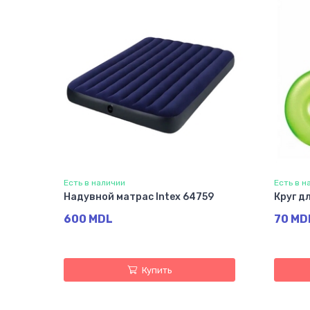
Есть в наличии
Есть в н
Надувной матрас Intex 64759
Круг д
600 MDL
70 MD
Купить