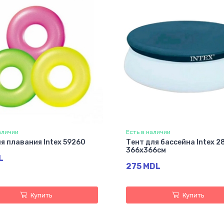
аличии
Есть в наличии
ля плавания Intex 59260
Тент для бассейна Intex 2
366х366см
L
275 MDL
Купить
Купить