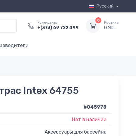
Русский
0
Колл-центр
Корзина
+(373) 69 722 499
0 MDL
изводители
рас Intex 64755
#045978
Нет в наличии
Аксессуары для бассейна