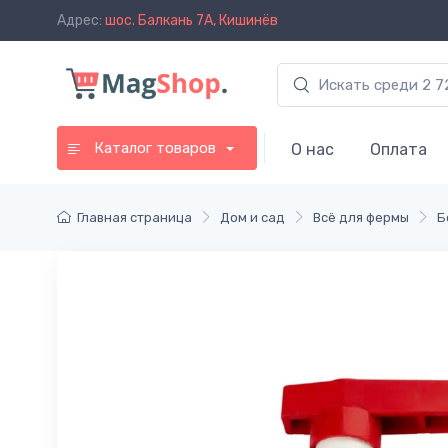
Адрес:
шос. Балкань 7A, Кишинёв
Каталог товаров
О нас
Оплата
Главная страница
Дом и сад
Всё для фермы
Б