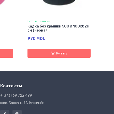
Есть в наличии
Кадка без крышки 500 л 100x82H
см (черная
970 MDL
Купить
Контакты
+(373) 69 722 499
шос. Балкань 7A, Кишинёв