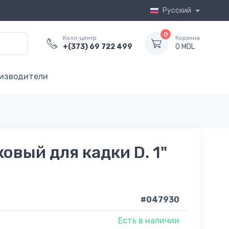
Русский
0
Колл-центр
Корзина
+(373) 69 722 499
0 MDL
изводители
овый для кадки D. 1"
#047930
Есть в наличии