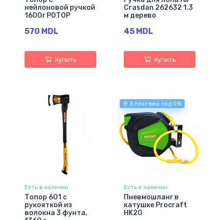
нейлоновой ручкой
Crasdan 262632 1.3
1600г РОТОР
м дерево
570 MDL
45 MDL
Купить
Купить
В 3 платежа под 0%
Есть в наличии
Есть в наличии
Топор 601 с
Пневмошланг в
рукояткой из
катушке Procraft
волокна 3 фунта,
HK20