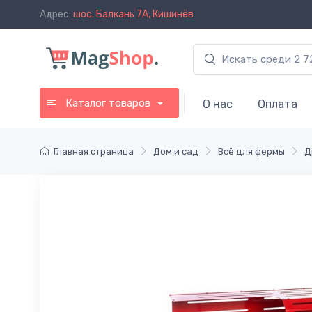
Адрес:
шос. Балкань 7A, Кишинёв
Каталог товаров
О нас
Оплата
Главная страница
Дом и сад
Всё для фермы
Д