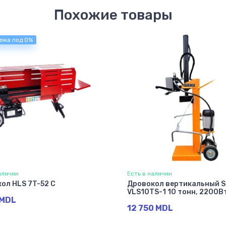
Похожие товары
ежа под 0%
аличии
Есть в наличии
ол HLS 7T-52 C
Дровокол вертикальный S
VLS10TS-1 10 тонн, 2200В
 MDL
12 750 MDL