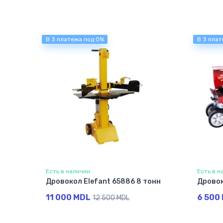
В 3 платежа под 0%
В 3 плат
Есть в наличии
Есть в н
Дровокол Elefant 65886 8 тонн
Дровок
11 000 MDL
6 500
12 500 MDL