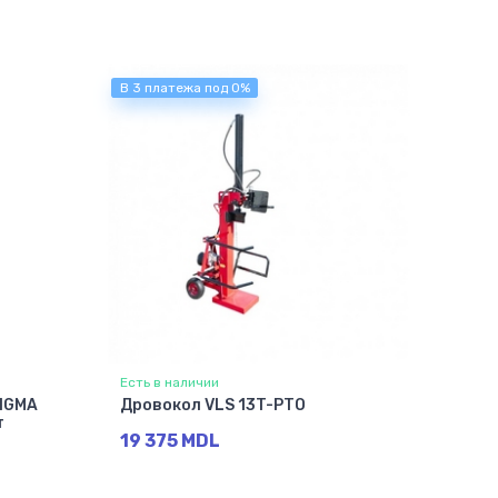
В 3 платежа под 0%
Есть в наличии
IGMA
Дровокол VLS 13T-PTO
т
19 375 MDL