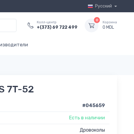
Русский
0
Колл-центр
Корзина
+(373) 69 722 499
0 MDL
изводители
S 7T-52
#045659
Есть в наличии
Дровоколы