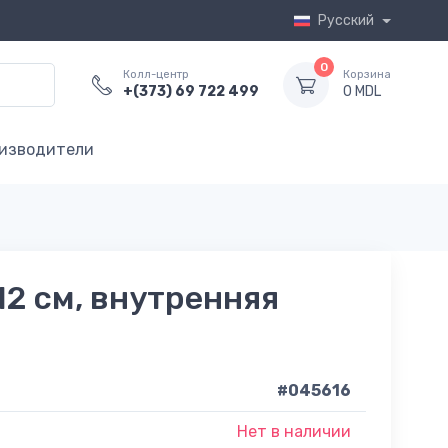
Русский
0
Колл-центр
Корзина
+(373) 69 722 499
0 MDL
изводители
312 см, внутренняя
#045616
Нет в наличии