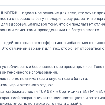
 ⚡THUNDER®️ — идеальное решение для всех, кто хочет пр
мости от возраста батут подарит дозу радости и энерг
для здоровья. Благодаря тому, что он предлагает отлич
расными моментами, проведенными на батуте вместе.
 людей, которые хотят эффективно избавиться от лишн
га. Это отличный вариант для тех, кто хочет оторватьс
 устойчивость и безопасность во время прыжков. Толс
ы интенсивного использования.
ляет легко подниматься и спускаться с батута.
том, игр и активного отдыха.
том безопасности TUV GS - ⭐ Сертификат EN71-1 и EN71
гарантией сохранения интенсивности цвета и эстетичн
циональность, но также эстетику и дизайн.