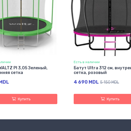
аличии
Есть в наличии
WALTZ PI 3,05 Зеленый,
Батут Ultra 312 см, внутре
нняя сетка
сетка, розовый
 MDL
4 690 MDL
5 150 MDL
Купить
Купить