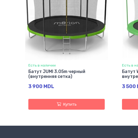
Есть в наличии
Есть в н
Батут JUMI 3.05m черный
Батут 
(внутренняя сетка)
внутре
3 900 MDL
3 500
Купить