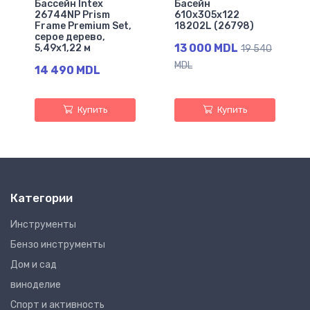
Бассейн Intex
Басейн
26744NP Prism
610x305x122
Frame Premium Set,
18202L (26798)
серое дерево,
13 000 MDL
5,49x1,22 м
19 540
MDL
14 490 MDL
Купить
Купить
Категории
Инструменты
Бензо инструменты
Дом и сад
виноделие
Спорт и активность