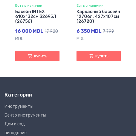
Есть в наличии
Есть в наличии
Басейн INTEX
Каркасный бассейн
610х132см 32695Л
12706л, 427х107см
(26756)
(26720)
16 000 MDL
6 350 MDL
17 920
7 799
MDL
MDL
Купить
Купить
Категории
Инструменты
Бензо инструменты
Дом и сад
виноделие