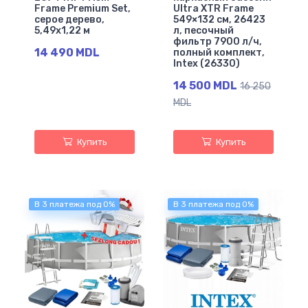
Frame Premium Set,
Ultra XTR Frame
серое дерево,
549×132 см, 26423
5,49x1,22 м
л, песочный
фильтр 7900 л/ч,
14 490 MDL
полный комплект,
Intex (26330)
14 500 MDL
16 250
MDL
Купить
Купить
В 3 платежа под 0%
В 3 платежа под 0%