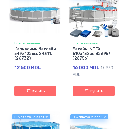
Есть в наличии
Есть в наличии
Каркасный бассейн
Басейн INTEX
549х122см, 24311л,
610х132см 32695Л
(26732)
(26756)
12 500 MDL
16 000 MDL
17 920
MDL
Купить
Купить
В 3 платежа под 0%
В 3 платежа под 0%