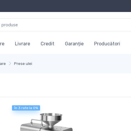
re
Livrare
Credit
Garanție
Producători
oare
Prese ulei
În 3 rate la 0%