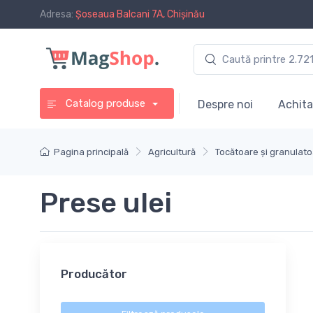
Adresa:
Șoseaua Balcani 7A, Chișinău
Catalog produse
Despre noi
Achita
Pagina principală
Agricultură
Tocătoare și granulat
Prese ulei
Producător