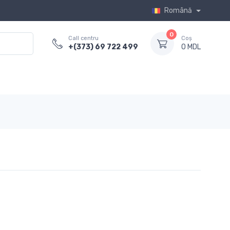
Română
0
Call centru
Coș
+(373) 69 722 499
0 MDL