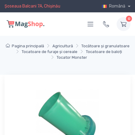
Șoseaua Balcani 7A, Chișinău
Română
0
Pagina principală
Agricultură
Tocătoare și granulatoare
Tocatoare de furaje și cereale
Tocatoare de baloți
Tocator Monster