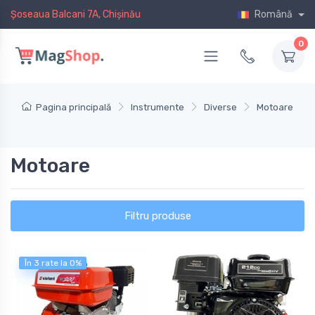
Șoseaua Balcani 7A, Chișinău
Română
0
Pagina principală
Instrumente
Diverse
Motoare
Motoare
Filtru produse
În 3 rate la 0%