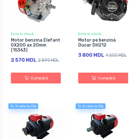
Este în stock
Este în stock
Motor benzina Elefant
Motor pe benzină
GX200 ax 20mm
Ducar DH212
(15363)
3 800 MDL
4 500 MDL
2 570 MDL
2 899 MDL
Cumpără
Cumpără
În 3 rate la 0%
În 3 rate la 0%