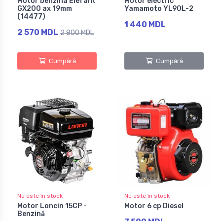
Motor benzina Elefant
Motor electric
GX200 ax 19mm
Yamamoto YL90L-2
(14477)
1 440 MDL
2 570 MDL
2 800 MDL
Cumpără
Cumpără
Nu este în stock
Nu este în stock
Motor Loncin 15CP -
Motor 6 cp Diesel
Benzină