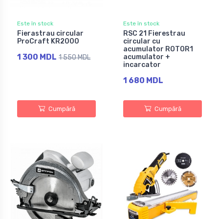
Este în stock
Este în stock
Fierastrau circular
RSC 21 Fierestrau
ProCraft KR2000
circular cu
acumulator ROTOR1
1 300 MDL
acumulator +
1 550 MDL
incarcator
1 680 MDL
Cumpără
Cumpără