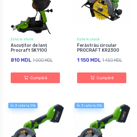
Este în stock
Este în stock
Ascuțitor de lanț
Ferăstrău circular
Procraft SK1100
PROCRAFT KR2300
810 MDL
1 150 MDL
1 000 MDL
1 450 MDL
Cumpără
Cumpără
În 3 rate la 0%
În 3 rate la 0%