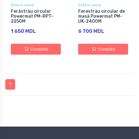
Este în stock
Este în stock
Ferăstrău circular
Ferestrău circular de
Powermat PM-RPT-
masă Powermat PM-
2250M
UK-2400M
1 650 MDL
6 700 MDL
Cumpără
Cumpără
1