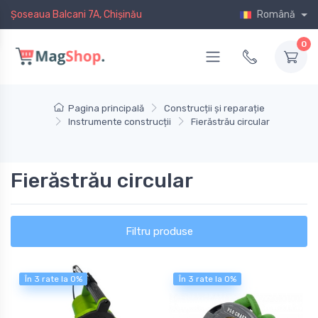
Șoseaua Balcani 7A, Chișinău
Română
0
Pagina principală
Construcții și reparație
Instrumente construcții
Fierăstrău circular
Fierăstrău circular
Filtru produse
În 3 rate la 0%
În 3 rate la 0%