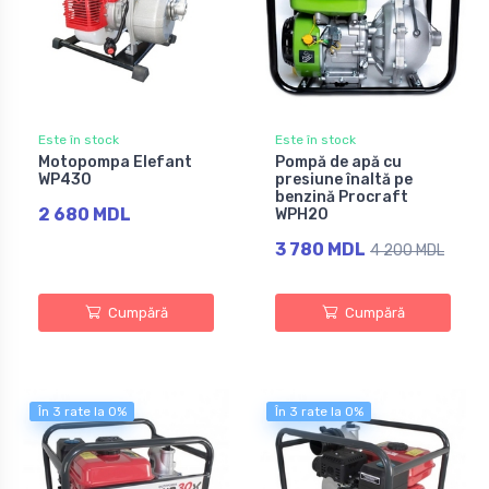
Este în stock
Este în stock
Motopompa Elefant
Pompă de apă cu
WP430
presiune înaltă pe
benzină Procraft
2 680 MDL
WPH20
3 780 MDL
4 200 MDL
Cumpără
Cumpără
În 3 rate la 0%
În 3 rate la 0%