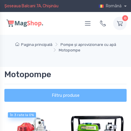
Șoseaua Balcani 7A, Chișinău
Română
0
Pagina principală
Pompe și aprovizionare cu apă
Motopompe
Motopompe
Filtru produse
În 3 rate la 0%