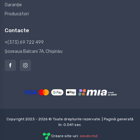
Garanție
Producători
Contacte
+(373) 69 722 499
Șoseaua Balcani 7A, Chișinău
Copyright 2023 - 2026 © Toate drepturile rezervate. | Pagină generată
în: 0.041 sec.
Creare site-uri:
seven.md