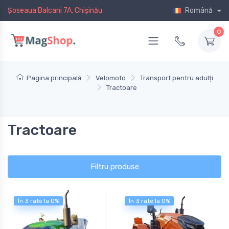
Șoseaua Balcani 7A, Chișinău
Română
0
Pagina principală
Velomoto
Transport pentru adulți
Tractoare
Tractoare
Filtru produse
În 3 rate la 0%
În 3 rate la 0%