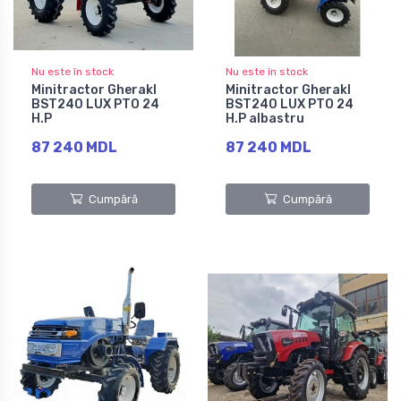
Nu este în stock
Nu este în stock
Minitractor Gherakl
Minitractor Gherakl
BST240 LUX PTO 24
BST240 LUX PTO 24
H.P
H.P albastru
87 240 MDL
87 240 MDL
Cumpără
Cumpără