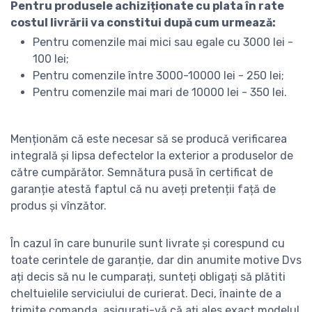
Pentru produsele achiziționate cu plata în rate
costul livrării va constitui după cum urmează:
Pentru comenzile mai mici sau egale cu 3000 lei -
100 lei;
Pentru comenzile între 3000-10000 lei - 250 lei;
Pentru comenzile mai mari de 10000 lei - 350 lei.
Menționăm că este necesar să se producă verificarea
integrală și lipsa defectelor la exterior a produselor de
către cumpărător. Semnătura pusă în certificat de
garanție atestă faptul că nu aveți pretenții față de
produs și vînzător.
În cazul în care bunurile sunt livrate și corespund cu
toate cerintele de garanție, dar din anumite motive Dvs
ați decis să nu le cumparați, sunteți obligați să plătiti
cheltuielile serviciului de curierat. Deci, înainte de a
trimite comanda, asigurați-vă că ați ales exact modelul