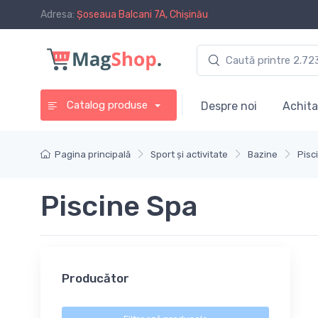
Adresa:
Șoseaua Balcani 7A, Chișinău
Catalog produse
Despre noi
Achita
Pagina principală
Sport și activitate
Bazine
Pisc
Piscine Spa
Producător