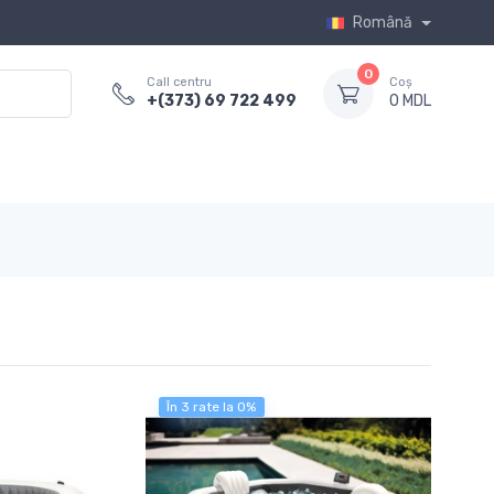
Română
0
Call centru
Coș
+(373) 69 722 499
0 MDL
În 3 rate la 0%