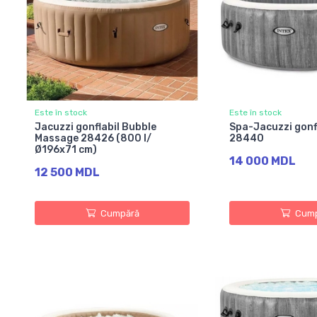
Este în stock
Este în stock
Jacuzzi gonflabil Bubble
Spa-Jacuzzi gonfl
Massage 28426 (800 l/
28440
Ø196x71 cm)
14 000 MDL
12 500 MDL
Cumpără
Cump