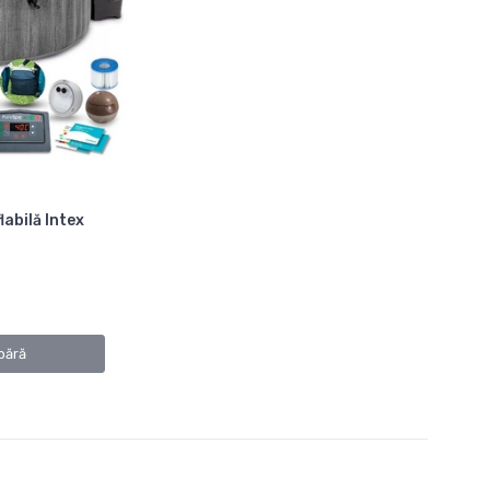
abilă Intex
ără