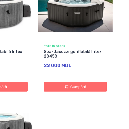
Este în stock
abilă Intex
Spa-Jacuzzi gonflabilă Intex
28458
22 000 MDL
ără
Cumpără