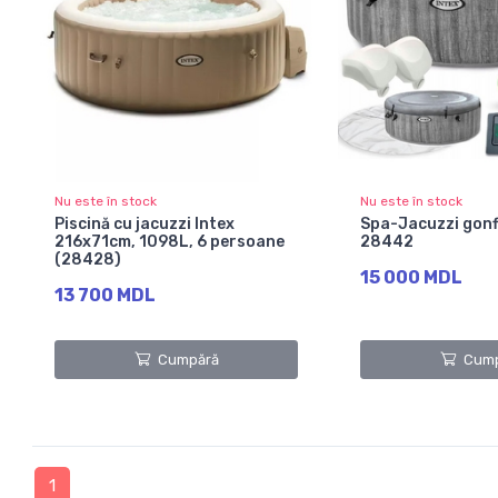
Nu este în stock
Nu este în stock
Piscină cu jacuzzi Intex
Spa-Jacuzzi gonfl
216x71cm, 1098L, 6 persoane
28442
(28428)
15 000 MDL
13 700 MDL
Cumpără
Cump
1