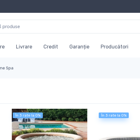
re
Livrare
Credit
Garanție
Producători
ine Spa
În 3 rate la 0%
În 3 rate la 0%