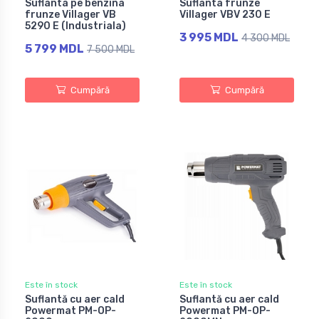
Suflanta pe benzina
Suflanta frunze
frunze Villager VB
Villager VBV 230 E
5290 E (Industriala)
3 995 MDL
4 300 MDL
5 799 MDL
7 500 MDL
Cumpără
Cumpără
Este în stock
Este în stock
Suflantă cu aer cald
Suflantă cu aer cald
Powermat PM-OP-
Powermat PM-OP-