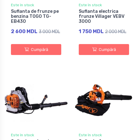
Este în stock
Este în stock
Suflanta de frunze pe
Suflanta electrica
benzina TOGO TG-
frunze Villager VEBV
EB430
3000
2 600 MDL
1 750 MDL
3 000 MDL
2 000 MDL
Cumpără
Cumpără
Este în stock
Este în stock