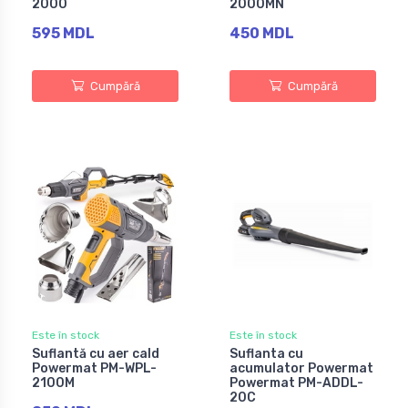
2000
2000MN
595 MDL
450 MDL
Cumpără
Cumpără
Este în stock
Este în stock
Suflantă cu aer cald
Suflanta cu
Powermat PM-WPL-
acumulator Powermat
2100M
Powermat PM-ADDL-
20C