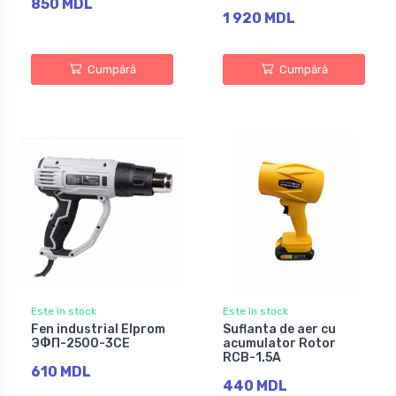
850 MDL
1 920 MDL
Cumpără
Cumpără
Este în stock
Este în stock
Fen industrial Elprom
Suflanta de aer cu
ЭФП-2500-3СЕ
acumulator Rotor
RCB-1.5A
610 MDL
440 MDL