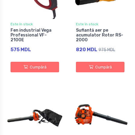
Este în stock
Este în stock
Fen industrial Vega
Suflantă aer pe
Professional VF-
acumulator Rotor RS-
2100E
2000
575 MDL
820 MDL
975 MDL
Cumpără
Cumpără