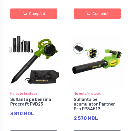
Cumpără
Cumpără
Nu este în stock
Nu este în stock
Suflanta pe benzina
Suflanta pe
Procraft PVB25
acumulator Partner
Pro PP8A519
3 810 MDL
2 570 MDL