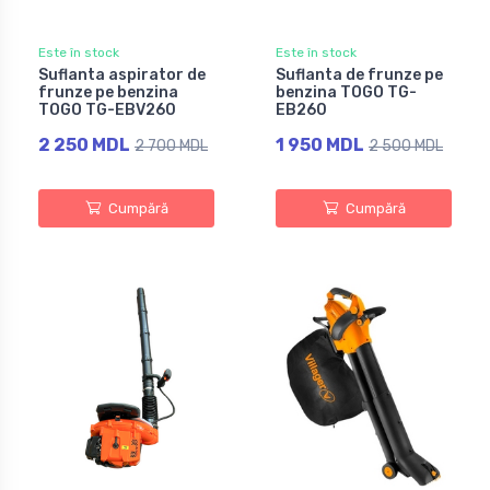
Este în stock
Este în stock
Suflanta aspirator de
Suflanta de frunze pe
frunze pe benzina
benzina TOGO TG-
TOGO TG-EBV260
EB260
2 250 MDL
1 950 MDL
2 700 MDL
2 500 MDL
Cumpără
Cumpără