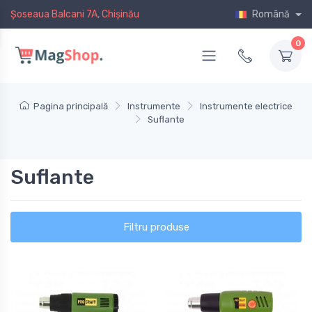
Șoseaua Balcani 7A, Chișinău
Română
0
Pagina principală
Instrumente
Instrumente electrice
Suflante
Suflante
Filtru produse