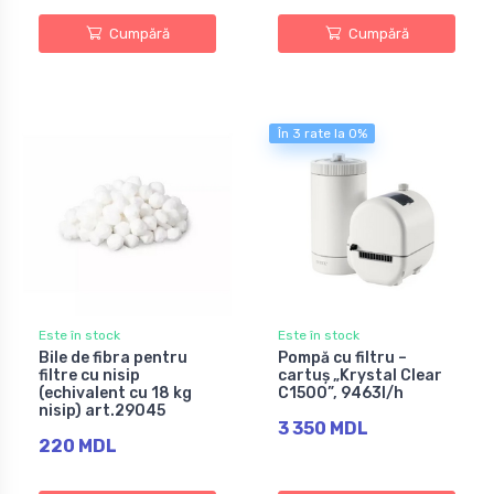
Cumpără
Cumpără
În 3 rate la 0%
Este în stock
Este în stock
Bile de fibra pentru
Pompă cu filtru –
filtre cu nisip
cartuș „Krystal Clear
(echivalent cu 18 kg
C1500”, 9463l/h
nisip) art.29045
3 350 MDL
220 MDL