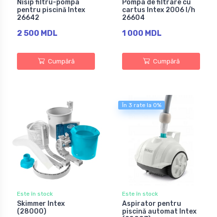
Nisip filtru-pompa
Pompa de filtrare cu
pentru piscină Intex
cartus Intex 2006 l/h
26642
26604
2 500 MDL
1 000 MDL
Cumpără
Cumpără
În 3 rate la 0%
Este în stock
Este în stock
Skimmer Intex
Aspirator pentru
(28000)
piscină automat Intex