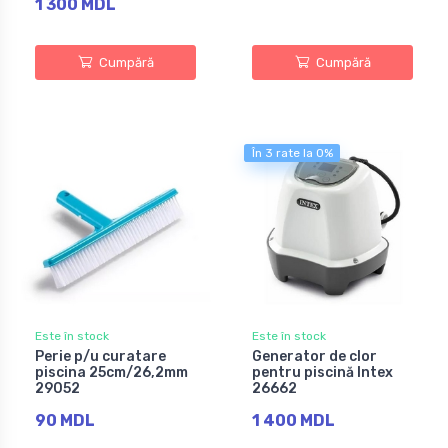
1 300 MDL
Cumpără
Cumpără
În 3 rate la 0%
Este în stock
Este în stock
Perie p/u curatare
Generator de clor
piscina 25cm/26,2mm
pentru piscină Intex
29052
26662
90 MDL
1 400 MDL