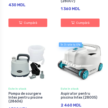
(28007)
430 MDL
1 360 MDL
Cumpără
Cumpără
În 3 rate la 0%
Este în stock
Este în stock
Pompa de scurgere
Aspirator pentru
Intex pentru piscine
piscina Intex (28005)
(28606)
2 460 MDL