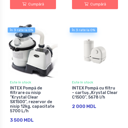
Cumpără
Cumpără
În 3 rate la 0%
În 3 rate la 0%
Este în stock
Este în stock
INTEX Pompă de
INTEX Pompă cu filtru
filtrare cu nisip
– cartuș „Krystal Clear
“Krystal Clear
C1500”, 5678 l/h
SX1500”, rezervor de
2 000 MDL
nisip 12kg, capacitate
5700 L/h
3 500 MDL