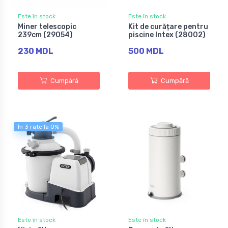
Este în stock
Este în stock
Miner telescopic
Kit de curățare pentru
239cm (29054)
piscine Intex (28002)
230 MDL
500 MDL
Cumpără
Cumpără
În 3 rate la 0%
Este în stock
Este în stock