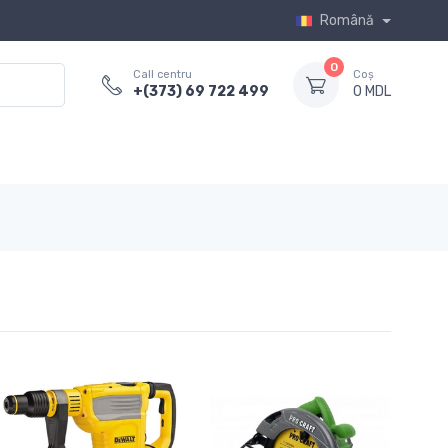
Română
0
Call centru
Coș
+(373) 69 722 499
0 MDL