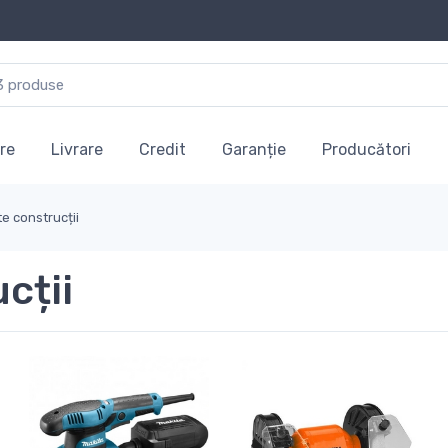
re
Livrare
Credit
Garanție
Producători
e construcții
cții