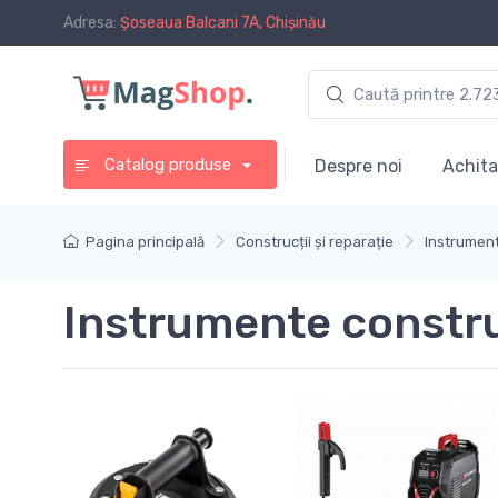
Adresa:
Șoseaua Balcani 7A, Chișinău
Catalog produse
Despre noi
Achita
Pagina principală
Construcții și reparație
Instrument
Instrumente constru