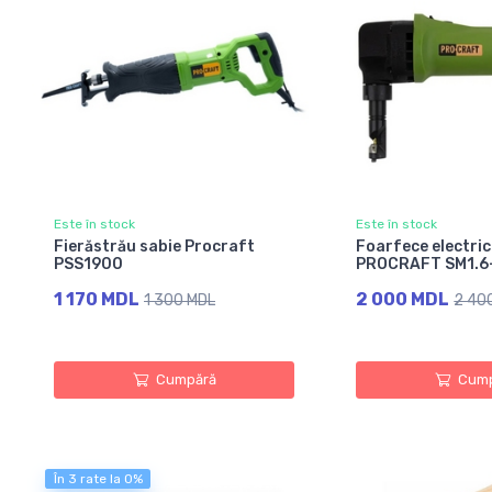
Este în stock
Este în stock
Fierăstrău sabie Procraft
Foarfece electric
PSS1900
PROCRAFT SM1.6
1 170 MDL
2 000 MDL
1 300 MDL
2 40
Cumpără
Cump
În 3 rate la 0%