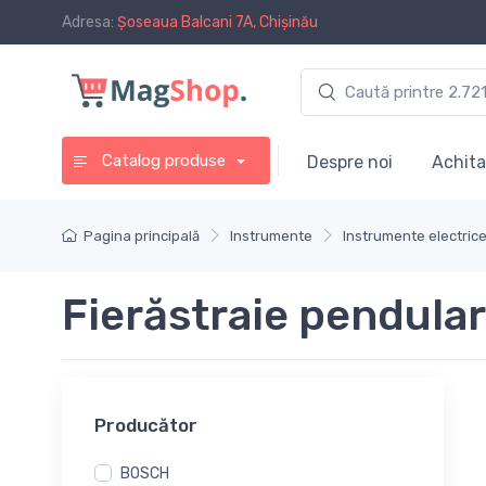
Adresa:
Șoseaua Balcani 7A, Chișinău
Catalog produse
Despre noi
Achita
Pagina principală
Instrumente
Instrumente electric
Fierăstraie pendula
Producător
BOSCH