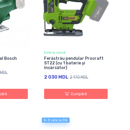
Este în stock
cal Bosch
Ferăstrău pendular Procraft
ST22 (cu 1 baterie și
încărcător)
 MDL
2 030 MDL
2 170 MDL
ără
Cumpără
În 3 rate la 0%