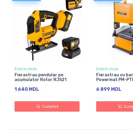
Este în stock
Este în stock
Fierastrau pendular pe
Fierastrau cu ba
acumulator Rotor RJS21
Powermat PM-P
1 640 MDL
6 899 MDL
Cumpără
Cump