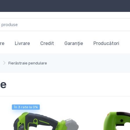
re
Livrare
Credit
Garanție
Producători
e
Fierăstraie pendulare
re
În 3 rate la 0%