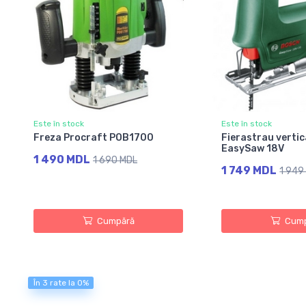
Este în stock
Este în stock
Freza Procraft POB1700
Fierastrau verti
EasySaw 18V
1 490 MDL
1 690 MDL
1 749 MDL
1 949
Cumpără
Cump
În 3 rate la 0%