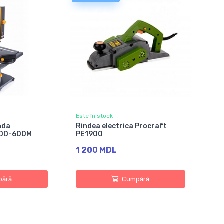
Este în stock
nda
Rindea electrica Procraft
TDD-600M
PE1900
1 200 MDL
ără
Cumpără