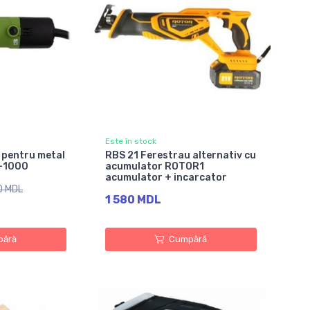
Este în stock
 pentru metal
RBS 21 Ferestrau alternativ cu
-1000
acumulator ROTOR1
acumulator + incarcator
0 MDL
1 580 MDL
ără
Cumpără