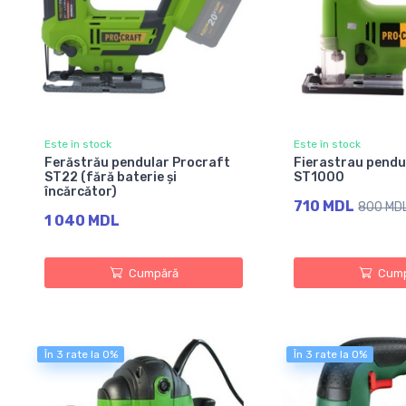
Este în stock
Este în stock
Ferăstrău pendular Procraft
Fierastrau pendu
ST22 (fără baterie și
ST1000
încărcător)
710 MDL
800 MD
1 040 MDL
Cumpără
Cump
În 3 rate la 0%
În 3 rate la 0%