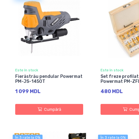
Este în stock
Este în stock
Fierăstrău pendular Powermat
Set freze profila
PM-JS-1450T
Powermat PM-ZF
1 099 MDL
480 MDL
Cumpără
Cump
În 3 rate la 0%
În 3 rate la 0%