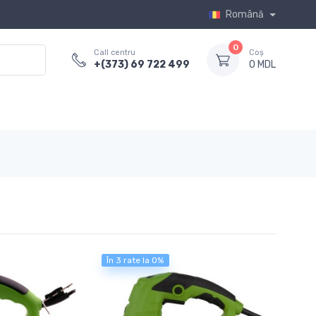
Română
0
Call centru
Coș
+(373) 69 722 499
0 MDL
În 3 rate la 0%