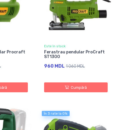
Este în stock
lar Procraft
Ferastrau pendular ProCraft
ST1300
960 MDL
L
1 060 MDL
ără
Cumpără
În 3 rate la 0%