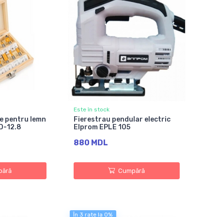
Este în stock
te pentru lemn
Fierestrau pendular electric
D-12.8
Elprom EPLE 105
880 MDL
ără
Cumpără
În 3 rate la 0%