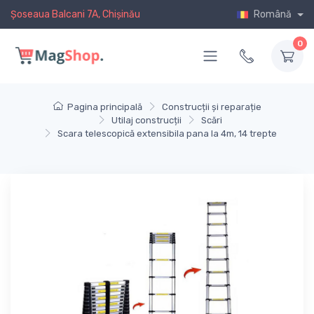
Șoseaua Balcani 7A, Chișinău
Română
0
Pagina principală
Construcții și reparație
Utilaj construcții
Scări
Scara telescopică extensibila pana la 4m, 14 trepte