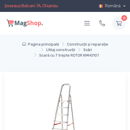
Șoseaua Balcani 7A, Chișinău
Română
0
Pagina principală
Construcții și reparație
Utilaj construcții
Scări
Scară cu 7 trepte ROTOR KMH0107