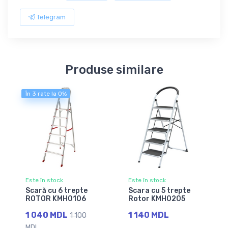
Telegram
Produse similare
În 3 rate la 0%
Este în stock
Este în stock
Scară cu 6 trepte
Scara cu 5 trepte
ROTOR KMH0106
Rotor KMH0205
1 040 MDL
1 140 MDL
1 100
MDL