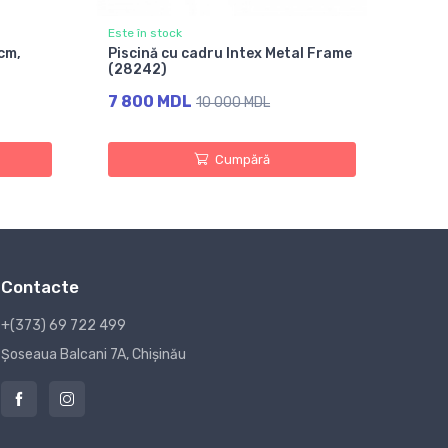
Este în stock
cm,
Piscină cu cadru Intex Metal Frame
(28242)
7 800 MDL
10 000 MDL
Cumpără
Contacte
+(373) 69 722 499
Șoseaua Balcani 7A, Chișinău