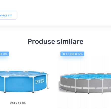
elegram
Produse similare
 la 0%
În 3 rate la 0%