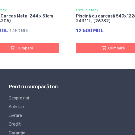
tock
Este în stock
 Carcas Metal 244 x 51сm
Piscină cu carcasă 549х122
8205)
24311L, (26732)
 MDL
12 500 MDL
1 450 MDL
Cumpără
Cumpără
Pentru cumpărători
Despre noi
Achitare
Livrare
Credit
Garanție