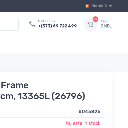
Română
0
Call centru
Coș
+(373) 69 722 499
0 MDL
m Frame
cm, 13365L (26796)
#045825
Nu este în stock