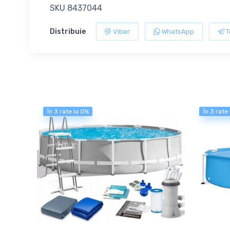
SKU 8437044
Distribuie
Viber
WhatsApp
T
În 3 rate la 0%
În 3 rate