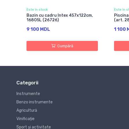
Este în stock
Este în s
Bazin cu cadru Intex 457x122cm,
Piscina
16805L (26726)
(art. 2
9 100 MDL
1 100
Cumpără
Categorii
Instrumente
Benzo instrumente
Agricultură
Vinificație
Sport și activitate