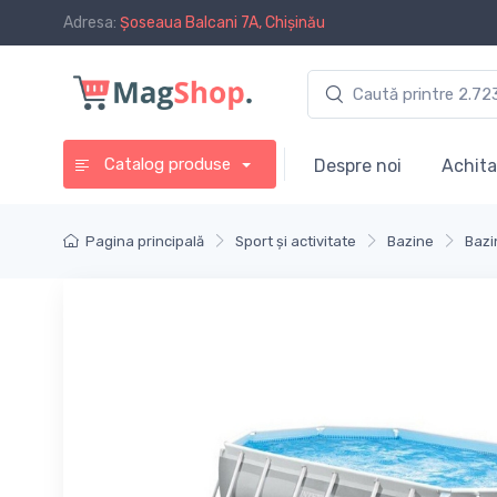
Adresa:
Șoseaua Balcani 7A, Chișinău
Catalog produse
Despre noi
Achita
Pagina principală
Sport și activitate
Bazine
Bazi