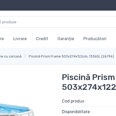
re
Livrare
Credit
Garanție
Producători
ne cu carcasă
Piscină Prism Frame 503х274x122cm, 13365L (26796)
Piscină Pris
503х274x122
Cod produs
Disponibilitate