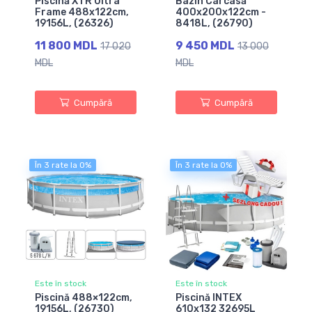
Piscină XTR Ultra
Bazin Carcasă
Frame 488x122cm,
400x200x122cm -
19156L, (26326)
8418L, (26790)
11 800 MDL
9 450 MDL
17 020
13 000
MDL
MDL
Cumpără
Cumpără
În 3 rate la 0%
În 3 rate la 0%
Este în stock
Este în stock
Piscină 488×122cm,
Piscină INTEX
19156L, (26730)
610x132 32695L