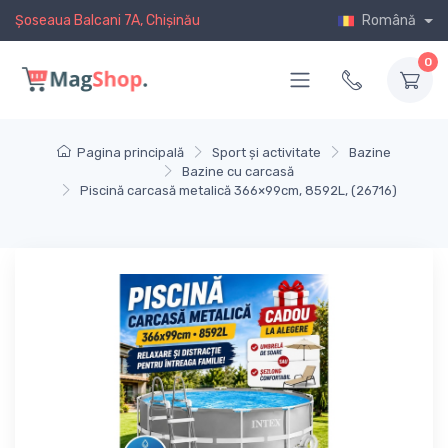
Șoseaua Balcani 7A, Chișinău
Română
0
Pagina principală
Sport și activitate
Bazine
Bazine cu carcasă
Piscină carcasă metalică 366×99cm, 8592L, (26716)