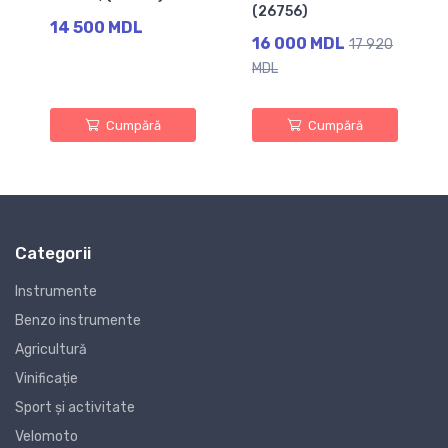
(26756)
14 500 MDL
16 000 MDL
17 920
MDL
Cumpără
Cumpără
Categorii
Instrumente
Benzo instrumente
Agricultură
Vinificație
Sport și activitate
Velomoto