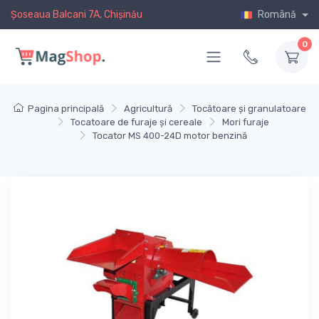
Șoseaua Balcani 7A, Chișinău
Română
0
Pagina principală
Agricultură
Tocătoare și granulatoare
Tocatoare de furaje și cereale
Mori furaje
Tocator MS 400-24D motor benzină