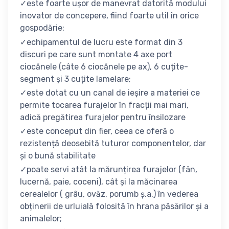
✓este foarte ușor de manevrat datorită modului
inovator de concepere, fiind foarte util în orice
gospodărie:
✓echipamentul de lucru este format din 3
discuri pe care sunt montate 4 axe port
ciocănele (câte 6 ciocănele pe ax), 6 cuțite-
segment și 3 cuțite lamelare;
✓este dotat cu un canal de ieșire a materiei ce
permite tocarea furajelor în fracții mai mari,
adică pregătirea furajelor pentru însilozare
✓este conceput din fier, ceea ce oferă o
rezistență deosebită tuturor componentelor, dar
și o bună stabilitate
✓poate servi atât la mărunțirea furajelor (fân,
lucernă, paie, coceni), cât și la măcinarea
cerealelor ( grâu, ovăz, porumb ș.a.) în vederea
obținerii de urluială folosită în hrana păsărilor și a
animalelor;