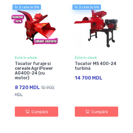
În 3 rate la 0%
În 3 rate la 0%
Este în stock
Este în stock
Tocator furaje si
Tocator MS 400-24
cereale AgriPower
turbină
AG400-24 (cu
14 700 MDL
motor)
8 720 MDL
10 900
MDL
Cumpără
Cumpără