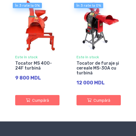
În 3 rate la 0%
În 3 rate la 0%
Este în stock
Este în stock
Tocator MS 400-
Tocator de furaje și
24F turbină
cereale MS-30A cu
turbină
9 800 MDL
12 000 MDL
Cumpără
Cumpără