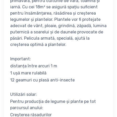
primăvară, pentru culturile de vară, toamnă și
iarnă. Cu cei 18m² se asigură spațiu suficient
pentru însămânțarea, răsădirea și creșterea
legumelor și plantelor. Plantele vor fi protejate
adecvat de vânt, ploaie, grindină, zăpadă, lumina
puternică a soarelui și de daunele provocate de
păsări. Pelicula armată, specială, ajută la
creșterea optimă a plantelor.
Important:
distanța între arcuri 1 m
1 ușă mare rulabilă
12 geamuri cu plasă anti-insecte
Utilizări solar:
Pentru producția de legume și plante pe tot
parcursul anului:
Creșterea răsadurilor