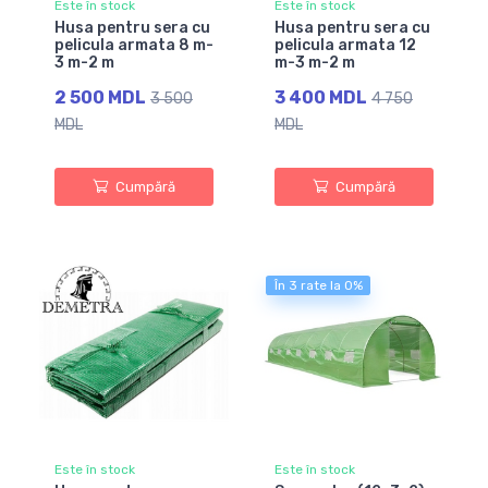
Este în stock
Este în stock
Husa pentru sera cu
Husa pentru sera cu
pelicula armata 8 m-
pelicula armata 12
3 m-2 m
m-3 m-2 m
2 500 MDL
3 400 MDL
3 500
4 750
MDL
MDL
Cumpără
Cumpără
În 3 rate la 0%
Este în stock
Este în stock