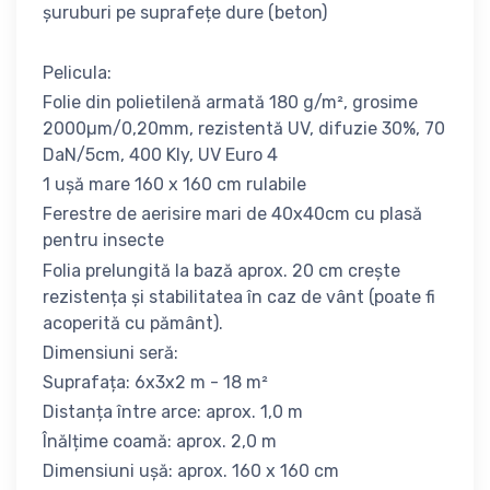
șuruburi pe suprafețe dure (beton)
Pelicula:
Folie din polietilenă armată 180 g/m², grosime
2000µm/0,20mm, rezistentă UV, difuzie 30%, 70
DaN/5cm, 400 Kly, UV Euro 4
1 ușă mare 160 x 160 cm rulabile
Ferestre de aerisire mari de 40x40cm cu plasă
pentru insecte
Folia prelungită la bază aprox. 20 cm crește
rezistența și stabilitatea în caz de vânt (poate fi
acoperită cu pământ).
Dimensiuni seră:
Suprafața: 6x3x2 m - 18 m²
Distanța între arce: aprox. 1,0 m
Înălțime coamă: aprox. 2,0 m
Dimensiuni ușă: aprox. 160 x 160 cm