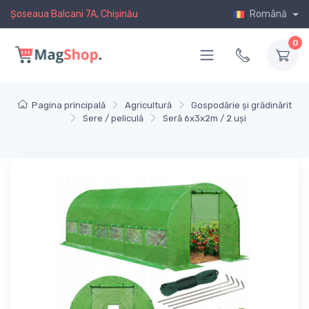
Șoseaua Balcani 7A, Chișinău
Română
0
Pagina principală
Agricultură
Gospodărie și grădinărit
Sere / peliculă
Seră 6x3x2m / 2 uși