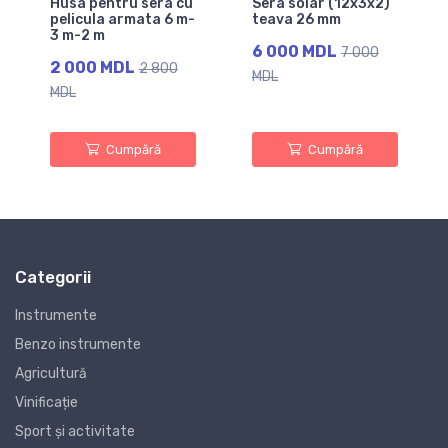
Husa pentru sera cu
Sera solar (12x3x2)
pelicula armata 6 m-
teava 26 mm
3 m-2 m
6 000 MDL
7 000
2 000 MDL
2 800
MDL
MDL
Cumpără
Cumpără
Categorii
Instrumente
Benzo instrumente
Agricultură
Vinificație
Sport și activitate