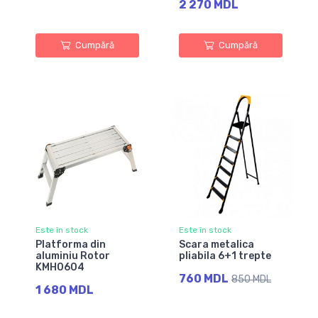
2 270 MDL
Cumpără
Cumpără
Este în stock
Este în stock
Platforma din
Scara metalica
aluminiu Rotor
pliabila 6+1 trepte
KMH0604
760 MDL
850 MDL
1 680 MDL