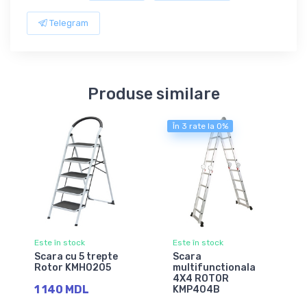
Telegram
Produse similare
În 3 rate la 0%
Este în stock
Este în stock
Scara cu 5 trepte
Scara
Rotor KMH0205
multifunctionala
4X4 ROTOR
1 140 MDL
KMP404B