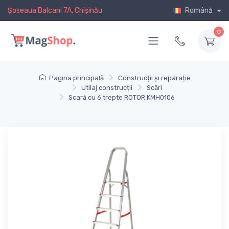
Șoseaua Balcani 7A, Chișinău
Română
0
Pagina principală
Construcții și reparație
Utilaj construcții
Scări
Scară cu 6 trepte ROTOR KMH0106