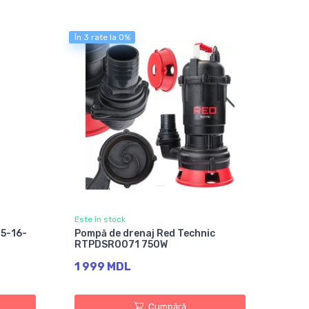
În 3 rate la 0%
Este în stock
.5-16-
Pompă de drenaj Red Technic
RTPDSR0071 750W
1 999 MDL
Cumpără