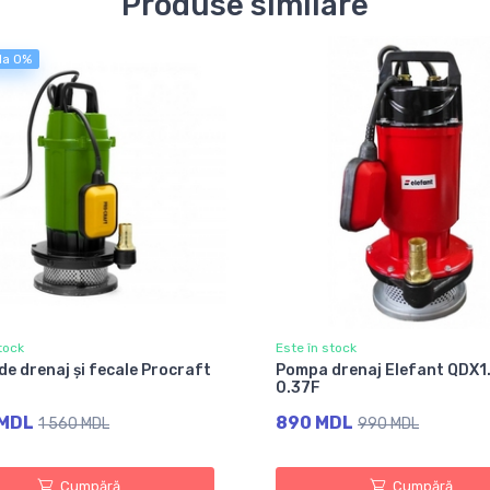
Produse similare
 la 0%
tock
Este în stock
e drenaj și fecale Procraft
Pompa drenaj Elefant QDX1
0.37F
 MDL
890 MDL
1 560 MDL
990 MDL
Cumpără
Cumpără