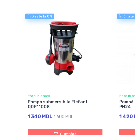
În 3 rate la 0%
În 3 rate
Este în stock
Este în s
Pompa submersibila Elefant
Pompă d
QDP1100S
PN24
1 340 MDL
1 420
1 600 MDL
Cumpără