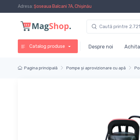
Adresa:
Șoseaua Balcani 7A, Chișinău
Catalog produse
Despre noi
Achita
Pagina principală
Pompe și aprovizionare cu apă
Po