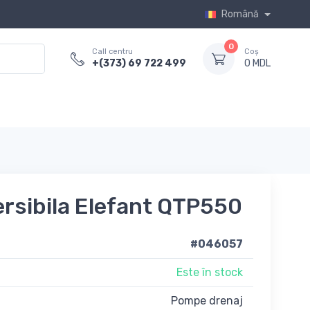
Română
0
Call centru
Coș
+(373) 69 722 499
0 MDL
sibila Elefant QTP550
#046057
Este în stock
Pompe drenaj