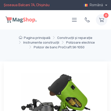
Șoseaua Balcani 7A, Chișinău
Română
0
Pagina principală
Construcții și reparație
Instrumente construcții
Polizoare electrice
Polizor de banc ProCraft SK-1050