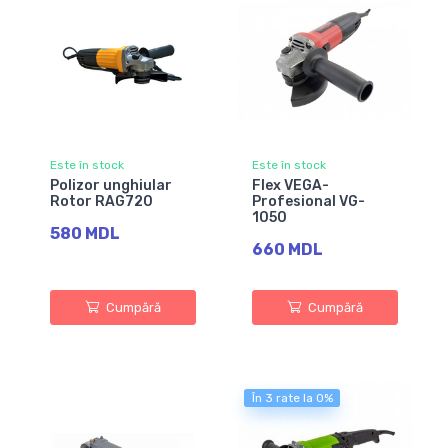
Este în stock
Este în stock
Polizor unghiular
Flex VEGA-
Rotor RAG720
Profesional VG-
1050
580 MDL
660 MDL
Cumpără
Cumpără
În 3 rate la 0%