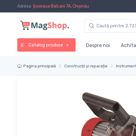
Adresa:
Șoseaua Balcani 7A, Chișinău
Catalog produse
Despre noi
Achita
Pagina principală
Construcții și reparație
Instrument