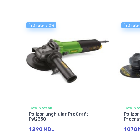
În 3 rate la 0%
În 3 rate
Este în stock
Este în s
Polizor unghiular ProCraft
Polizor
PW2350
Procra
1 290 MDL
1 070