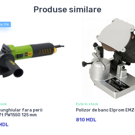
Produse similare
 la 0%
tock
Este în stock
 unghiular fara perii
Polizor de banc Elprom EMZ
ft PW1550 125 mm
810 MDL
 MDL