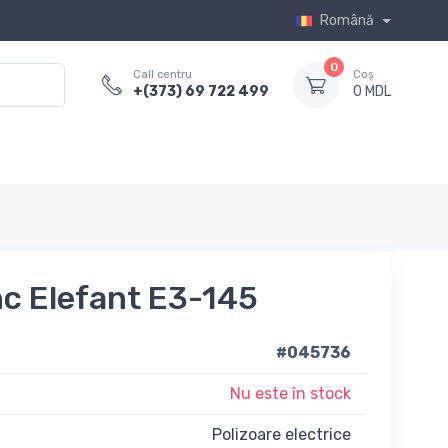
Română
0
Call centru
Coș
+(373) 69 722 499
0 MDL
nc Elefant E3-145
#045736
Nu este în stock
Polizoare electrice