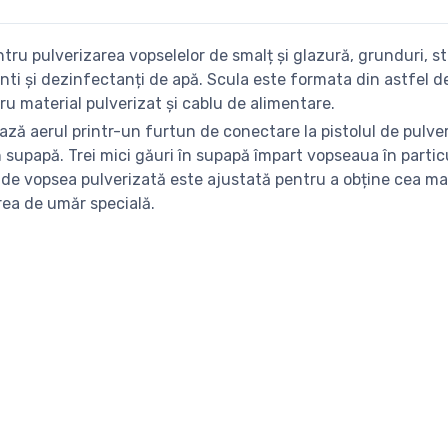
ru pulverizarea vopselelor de smalț și glazură, grunduri, st
lventi și dezinfectanți de apă. Scula este formata din astfel 
u material pulverizat și cablu de alimentare.
ză aerul printr-un furtun de conectare la pistolul de pulv
prin supapă. Trei mici găuri în supapă împart vopseaua în part
a de vopsea pulverizată este ajustată pentru a obține cea ma
rea de umăr specială.