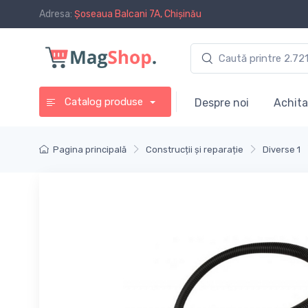
Adresa:
Șoseaua Balcani 7A, Chișinău
Catalog produse
Despre noi
Achita
Pagina principală
Construcții și reparație
Diverse 1