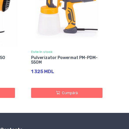
Este în stock
450
Pulverizator Powermat PM-PDM-
550M
1 325 MDL
Cumpără