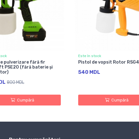
tock
Este în stock
de pulverizare fără fir
Pistol de vopsit Rotor RSG
t PSE20 (fără baterie și
540 MDL
tor)
DL
800 MDL
Cumpără
Cumpără