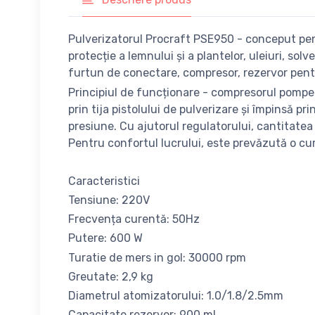
Pulverizatorul Procraft PSE950 - conceput pent
protecție a lemnului și a plantelor, uleiuri, so
furtun de conectare, compresor, rezervor pentr
Principiul de funcționare - compresorul pompea
prin tija pistolului de pulverizare și împinsă 
presiune. Cu ajutorul regulatorului, cantitate
Pentru confortul lucrului, este prevăzută o cu
Caracteristici
Tensiune: 220V
Frecvența curentă: 50Hz
Putere: 600 W
Turatie de mers in gol: 30000 rpm
Greutate: 2,9 kg
Diametrul atomizatorului: 1.0/1.8/2.5mm
Capacitate rezervor: 900 ml