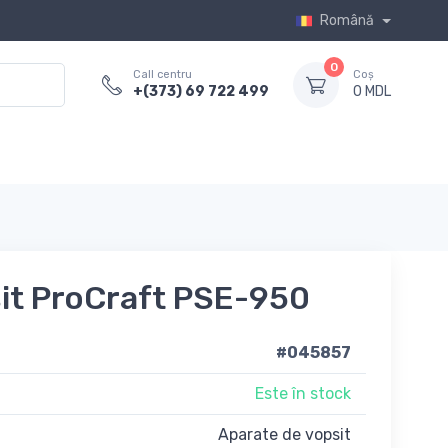
Română
0
Call centru
Coș
+(373) 69 722 499
0 MDL
sit ProCraft PSE-950
#045857
Este în stock
Aparate de vopsit