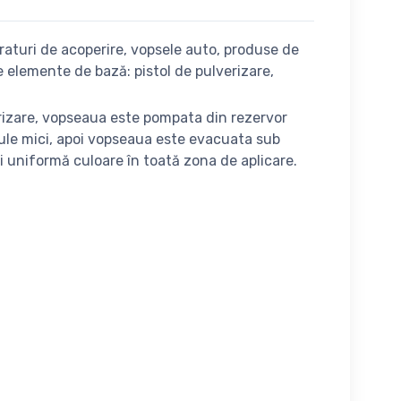
raturi de acoperire, vopsele auto, produse de
de elemente de bază: pistol de pulverizare,
erizare, vopseaua este pompata din rezervor
icule mici, apoi vopseaua este evacuata sub
i uniformă culoare în toată zona de aplicare.