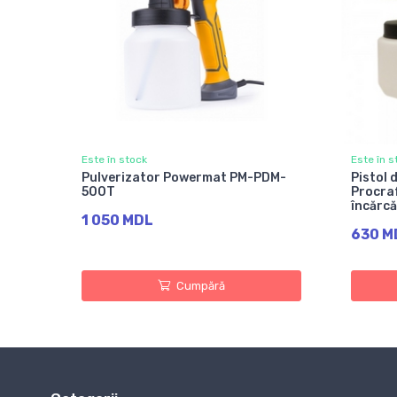
Este în stock
Este în s
Pulverizator Powermat PM-PDM-
Pistol 
500T
Procraf
încărcă
1 050 MDL
630 M
Cumpără