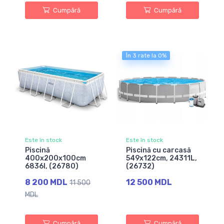
Cumpără
Cumpără
În 3 rate la 0%
Este în stock
Este în stock
Piscină
Piscină cu carcasă
400x200x100cm
549х122cm, 24311L,
6836l, (26780)
(26732)
8 200 MDL
12 500 MDL
11 500
MDL
Cumpără
Cumpără