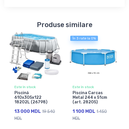
Produse similare
În 3 rate la 0%
Este în stock
Este în stock
Piscină
Piscina Carcas
610x305x122
Metal 244 x 51сm
18202L (26798)
(art. 28205)
13 000 MDL
1 100 MDL
19 540
1 450
MDL
MDL