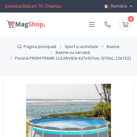
Șoseaua Balcani 7A, Chișinău
Română
0
Pagina principală
Sport și activitate
Bazine
Bazine cu carcasă
Piscină PRISM FRAME CLEARVIEW 427x107cm, 12706L, (26722)