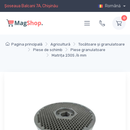
Șoseaua Balcani 7A, Chișinău
Română
0
Pagina principală
Agricultură
Tocătoare și granulatoare
Piese de schimb
Piese granulatoare
Matrița 230S /6 mm